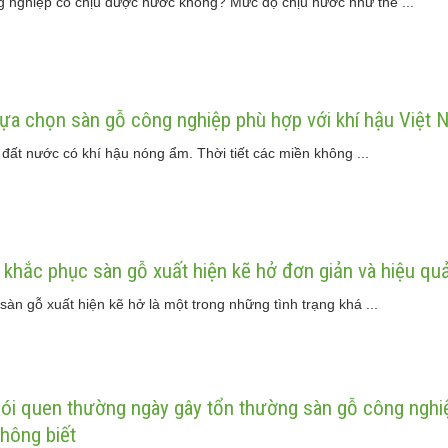
 nghiệp có chịu được nước không? Mức độ chịu nước như thế ...
 lựa chọn sàn gỗ công nghiệp phù hợp với khí hậu Việt 
 đất nước có khí hậu nóng ẩm. Thời tiết các miền không ...
p khắc phục sàn gỗ xuất hiện kẽ hở đơn giản và hiệu qu
sàn gỗ xuất hiện kẽ hở là một trong những tình trạng khá ...
ói quen thường ngày gây tổn thường sàn gỗ công nghi
không biết