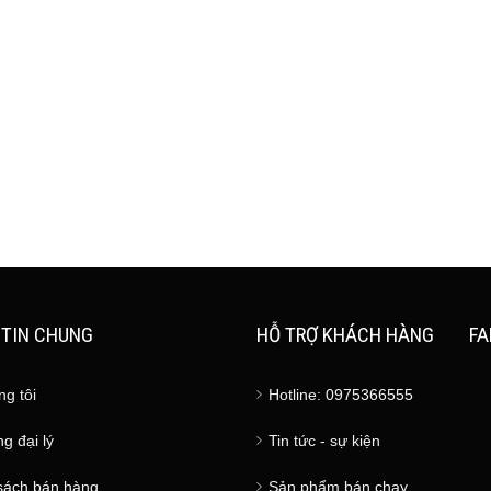
TIN CHUNG
HỖ TRỢ KHÁCH HÀNG
FA
ng tôi
Hotline: 0975366555
g đại lý
Tin tức - sự kiện
sách bán hàng
Sản phẩm bán chạy