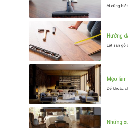
Ai cũng biế
Hướng dẫ
Lát sàn gỗ 
Mẹo làm 
Để khoác ch
Những xu