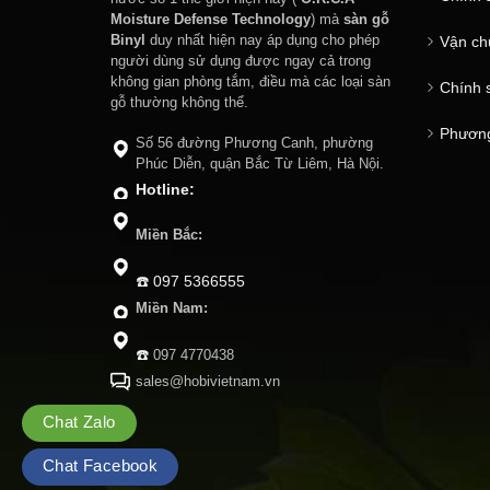
Moisture Defense Technology
) mà
sàn gỗ
Binyl
duy nhất hiện nay áp dụng cho phép
Vận ch
người dùng sử dụng được ngay cả trong
không gian phòng tắm, điều mà các loại sàn
Chính 
gỗ thường không thể.
Phương
Số 56 đường Phương Canh, phường
Phúc Diễn, quận Bắc Từ Liêm, Hà Nội.
Hotline:
Miền Bắc:
☎️
097 5366555
Miền Nam:
☎️
097 4770438
sales@hobivietnam.vn
Chat Zalo
Chat Facebook