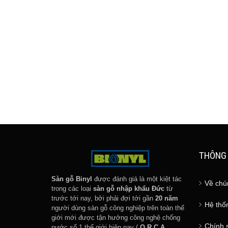
THÔNG 
Sàn gỗ Binyl
được đánh giá là một kiệt tác
Về chú
trong các loại
sàn gỗ nhập khẩu Đức
từ
trước tới nay, bởi phải đợi tới gần
20 năm
Hệ thốn
người dùng sàn gỗ công nghiệp trên toàn thế
giới mới được tận hưởng công nghệ chống
Chính 
nước số 1 thế giới hiện nay (
O.R.C.A