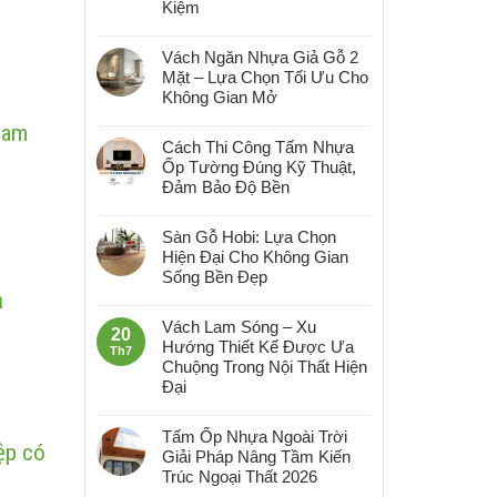
Kiệm
Vách Ngăn Nhựa Giả Gỗ 2
Mặt – Lựa Chọn Tối Ưu Cho
Không Gian Mở
Nam
Cách Thi Công Tấm Nhựa
Ốp Tường Đúng Kỹ Thuật,
Đảm Bảo Độ Bền
Sàn Gỗ Hobi: Lựa Chọn
Hiện Đại Cho Không Gian
Sống Bền Đẹp
ả
Vách Lam Sóng – Xu
20
Hướng Thiết Kế Được Ưa
Th7
Chuộng Trong Nội Thất Hiện
Đại
Tấm Ốp Nhựa Ngoài Trời
ệp có
Giải Pháp Nâng Tầm Kiến
Trúc Ngoại Thất 2026