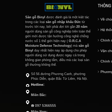
THÔNG 
Sàn gỗ Binyl
được đánh giá là một kiệt tác
Về chú
trong các loại
sàn gỗ nhập khẩu Đức
từ
trước tới nay, bởi phải đợi tới gần
20 năm
Hệ thốn
người dùng sàn gỗ công nghiệp trên toàn thế
giới mới được tận hưởng công nghệ chống
Chính 
nước số 1 thế giới hiện nay (
O.R.C.A
Moisture Defense Technology
) mà
sàn gỗ
Binyl
duy nhất hiện nay áp dụng cho phép
Vận ch
người dùng sử dụng được ngay cả trong
không gian phòng tắm, điều mà các loại sàn
Chính 
gỗ thường không thể.
Phương
Số 56 đường Phương Canh, phường
Phúc Diễn, quận Bắc Từ Liêm, Hà Nội.
Hotline:
Miền Bắc:
☎️
097 5366555
Miền Nam: