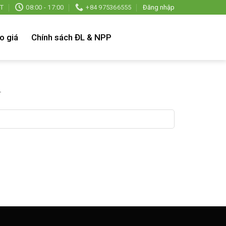
T
08:00 - 17:00
+84 975366555
Đăng nhập
o giá
Chính sách ĐL & NPP
.