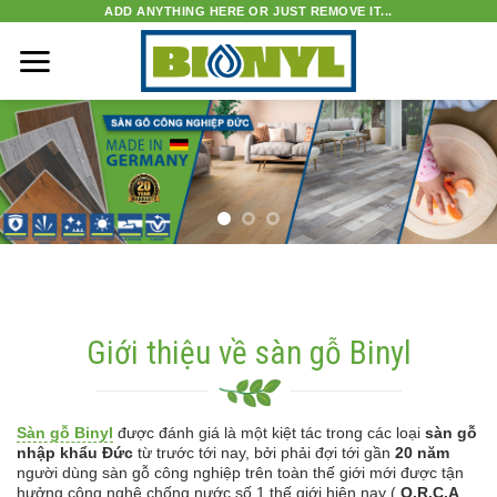
Skip
ADD ANYTHING HERE OR JUST REMOVE IT...
to
content
Giới thiệu về sàn gỗ Binyl
Sàn gỗ Binyl
được đánh giá là một kiệt tác trong các loại
sàn gỗ
nhập khẩu Đức
từ trước tới nay, bởi phải đợi tới gần
20 năm
người dùng sàn gỗ công nghiệp trên toàn thế giới mới được tận
hưởng công nghệ chống nước số 1 thế giới hiện nay (
O.R.C.A