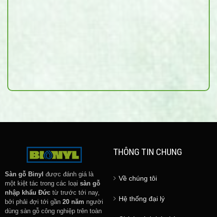
THÔNG TIN CHUNG
Sàn gỗ Binyl
được đánh giá là
Về chúng tôi
một kiệt tác trong các loại
sàn gỗ
nhập khẩu Đức
từ trước tới nay,
Hệ thống đại lý
bởi phải đợi tới gần
20 năm
người
dùng sàn gỗ công nghiệp trên toàn