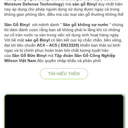
Moisture Defense Technology
) mà
sàn gỗ Binyl
duy nhất hiện
nay áp dụng cho phép người dùng sử dụng được ngay cả trong
không gian phòng tắm, điều mà các loại sàn gỗ thường không thể
Sàn Gỗ Binyl
với mệnh danh ”
Sàn gỗ không sợ nước
” chúng
tôi dám đánh cược rằng bạn sẽ không phải lo lắng khi có những
sự cố tràn nước ra sàn trong việc sử dụng sinh hoạt hàng ngày.
Với bề mặt
sàn gỗ Binyl
có liên kết cực kỳ chắc chắn, bền vững,
đạt tới tiêu chuẩn
AC4 – AC5 ( EN13329)
khiến bạn thật sự kinh
ngạc và bị chinh phục hoàn toàn bởi chất lượng tuyệt hảo
của
Sàn Gỗ Đức Binyl
mà
Tập đoàn Sàn Gỗ Công Nghiệp
Wilson Việt Nam
độc quyền nhập khẩu và phân phối
TÌM HIỂU THÊM