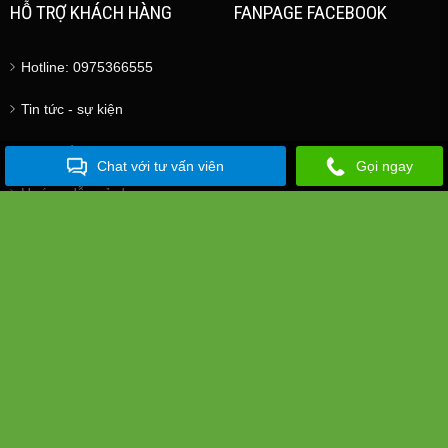
HỖ TRỢ KHÁCH HÀNG
FANPAGE FACEBOOK
Hotline: 0975366555
Tin tức - sự kiện
Sản phẩm bán chạy
Chat với tư vấn viên
Gọi ngay
Hướng dẫn sử dụng
Đăng ký đại lý và NPP
Chia sẻ cảm nhận