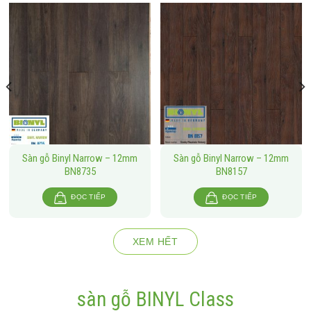
Sàn gỗ Binyl Narrow – 12mm
Sàn gỗ Binyl Narrow – 12mm
BN8735
BN8157
ĐỌC TIẾP
ĐỌC TIẾP
XEM HẾT
sàn gỗ BINYL Class