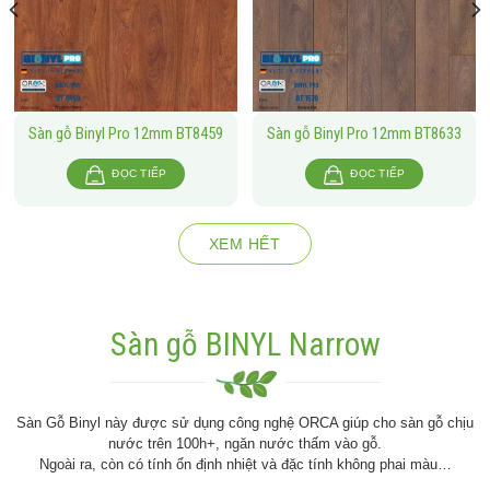
Sàn gỗ Binyl Pro 12mm BT8459
Sàn gỗ Binyl Pro 12mm BT8633
ĐỌC TIẾP
ĐỌC TIẾP
XEM HẾT
Sàn gỗ BINYL Narrow
Sàn Gỗ Binyl này được sử dụng công nghệ ORCA giúp cho sàn gỗ chịu
nước trên 100h+, ngăn nước thấm vào gỗ.
Ngoài ra, còn có tính ổn định nhiệt và đặc tính không phai màu…