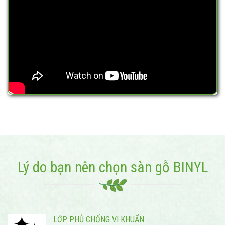
Lý do bạn nên chọn sàn gỗ BINYL
LỚP PHỦ CHỐNG VI KHUẨN