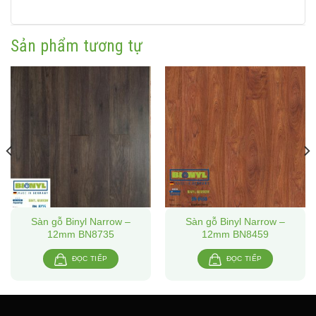
Sản phẩm tương tự
Sàn gỗ Binyl Narrow –
Sàn gỗ Binyl Narrow –
12mm BN8735
12mm BN8459
ĐỌC TIẾP
ĐỌC TIẾP